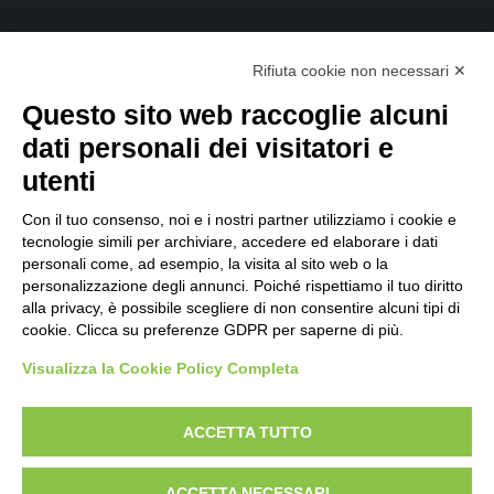
Codice Etico Galileo 2024 rev 1
Rifiuta cookie non necessari ✕
Note legali
Questo sito web raccoglie alcuni
Politica anticorruzione
dati personali dei visitatori e
utenti
Politica integrata qualita e sicurezza
Certificazioni ISO
Con il tuo consenso, noi e i nostri partner utilizziamo i cookie e
tecnologie simili per archiviare, accedere ed elaborare i dati
MOG D.Lgs. 231/2001
personali come, ad esempio, la visita al sito web o la
personalizzazione degli annunci. Poiché rispettiamo il tuo diritto
Politica per la parità di genere
alla privacy, è possibile scegliere di non consentire alcuni tipi di
cookie. Clicca su preferenze GDPR per saperne di più.
Certificazione Parità di Genere
Visualizza la Cookie Policy Completa
ACCETTA TUTTO
Privacy Police
Cookie policy
© 2026 Galileo | P.IVA 02291240238
ACCETTA NECESSARI