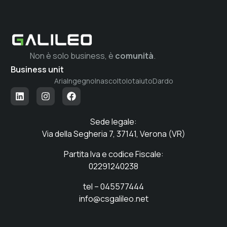
Non è solo business, è
comunità
.
Business unit
Aria
Ingegno
Inascolto
Iotaiuto
Dardo
Sede legale:
Via della Segheria 7, 37141, Verona (VR)
Partita Iva e codice Fiscale:
02291240238
tel – 045577444
info@csgalileo.net