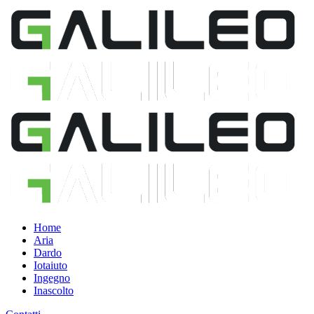
Home
Aria
Dardo
Iotaiuto
Ingegno
Inascolto