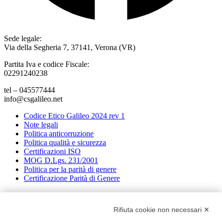
Sede legale:
Via della Segheria 7, 37141, Verona (VR)
Partita Iva e codice Fiscale:
02291240238
tel – 045577444
info@csgalileo.net
Codice Etico Galileo 2024 rev 1
Note legali
Politica anticorruzione
Politica qualità e sicurezza
Certificazioni ISO
MOG D.Lgs. 231/2001
Politica per la parità di genere
Certificazione Parità di Genere
Codice Etico Galileo 2024 rev 1
Note legali
Rifiuta cookie non necessari ✕
Politica anticorruzione
Politica integrata qualita e sicurezza