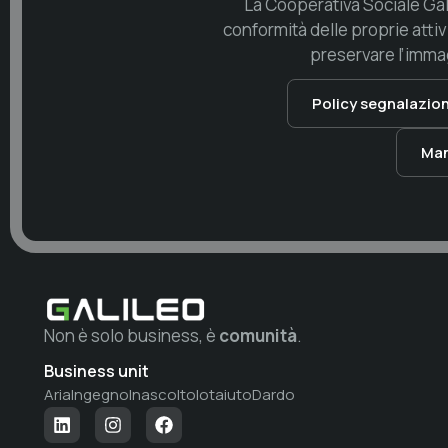
La Cooperativa Sociale Gal
conformità delle proprie attivi
preservare l’immag
Policy segnalazion
Man
Non è solo business, è
comunità
.
Business unit
Aria
Ingegno
Inascolto
Iotaiuto
Dardo